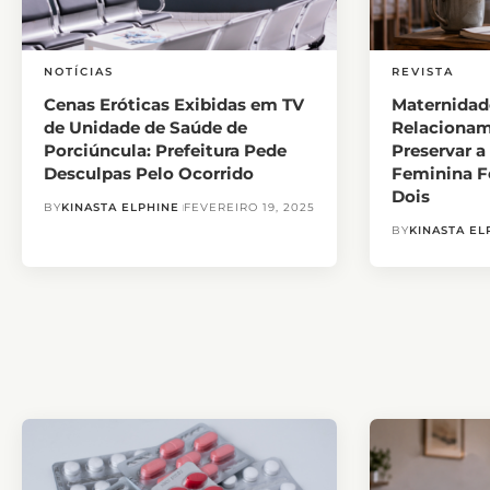
NOTÍCIAS
REVISTA
Cenas Eróticas Exibidas em TV
Maternidad
de Unidade de Saúde de
Relacionam
Porciúncula: Prefeitura Pede
Preservar a
Desculpas Pelo Ocorrido
Feminina Fo
Dois
BY
KINASTA ELPHINE
FEVEREIRO 19, 2025
BY
KINASTA EL