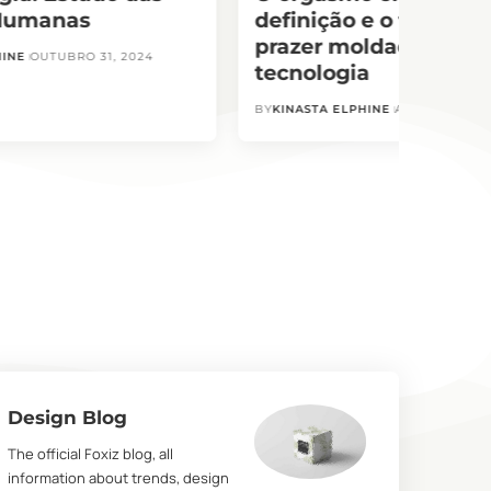
 Humanas
definição e o futuro d
prazer moldado pela
HINE
OUTUBRO 31, 2024
tecnologia
BY
KINASTA ELPHINE
AGOSTO 1, 202
Design Blog
The official Foxiz blog, all
information about trends, design