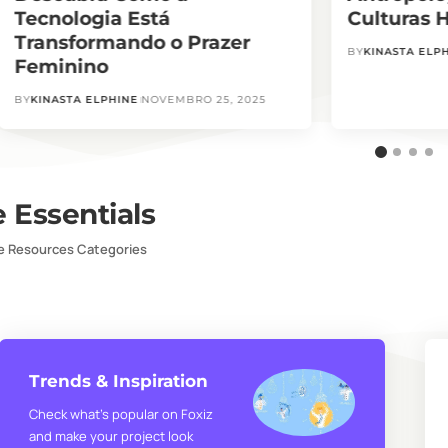
Tecnologia Está
Culturas
Transformando o Prazer
BY
KINASTA ELP
Feminino
BY
KINASTA ELPHINE
NOVEMBRO 25, 2025
e Essentials
ve Resources Categories
Trends & Inspiration
Check what’s popular on Foxiz
and make your project look