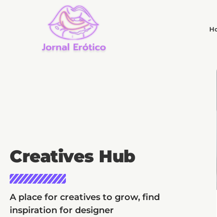
H
Creatives Hub
A place for creatives to grow, find
NOTÍCIAS
inspiration for designer
Ficção jurídica na literatura?