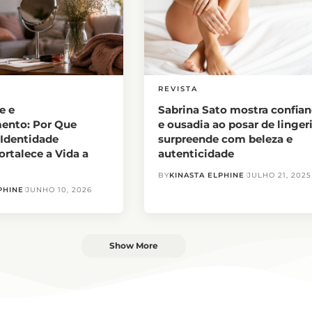
REVISTA
e e
Sabrina Sato mostra confia
ento: Por Que
e ousadia ao posar de linger
 Identidade
surpreende com beleza e
rtalece a Vida a
autenticidade
BY
KINASTA ELPHINE
JULHO 21, 2025
PHINE
JUNHO 10, 2026
Show More