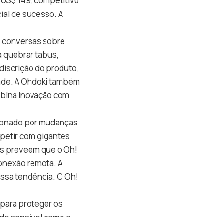
 US$ 149, competitivo
cial de sucesso. A
r conversas sobre
 quebrar tabus,
discrição do produto,
ade. A Ohdoki também
mbina inovação com
sionado por mudanças
mpetir com gigantes
as preveem que o Oh!
onexão remota. A
essa tendência. O Oh!
o para proteger os