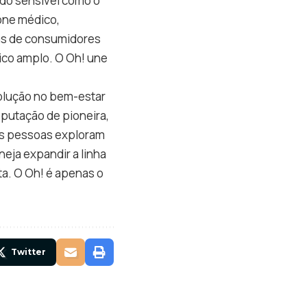
ado sensível como o
cone médico,
vas de consumidores
ico amplo. O Oh! une
volução no bem-estar
putação de pioneira,
 as pessoas exploram
neja expandir a linha
a. O Oh! é apenas o
Twitter