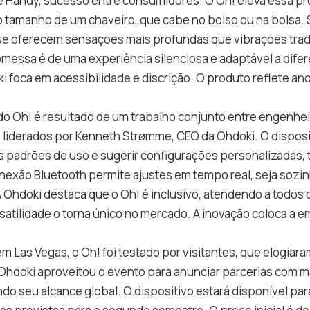
e Handy, sucesso entre consumidores. O Oh! eleva essa p
o tamanho de um chaveiro, que cabe no bolso ou na bolsa. 
ue oferecem sensações mais profundas que vibrações tradi
messa é de uma experiência silenciosa e adaptável a dife
i foca em acessibilidade e discrição. O produto reflete a
 do Oh! é resultado de um trabalho conjunto entre engenhei
 liderados por Kenneth Strømme, CEO da Ohdoki. O disposi
s padrões de uso e sugerir configurações personalizadas, 
onexão Bluetooth permite ajustes em tempo real, seja soz
 A Ohdoki destaca que o Oh! é inclusivo, atendendo a todos
satilidade o torna único no mercado. A inovação coloca a 
m Las Vegas, o Oh! foi testado por visitantes, que elogiar
Ohdoki aproveitou o evento para anunciar parcerias com m
do seu alcance global. O dispositivo estará disponível par