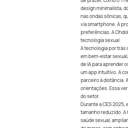
de prazer, como o Th
design minimalista, d
nas ondas sônicas, q
via smartphone. A pro
preferências. A Ohdok
tecnologia sexual.
A tecnologia por trás
em bem-estar sexual,
de IA para aprender o
um app intuitivo. A c
parceiro à distância.
orientações. Essa ver
do setor.
Durante a CES 2025, e
tamanho reduzido. A 
saúde sexual, amplian