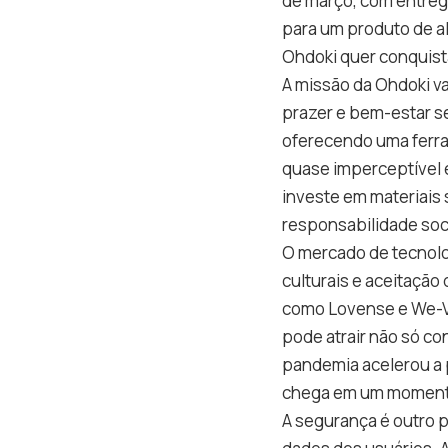
de março, com entrega
para um produto de al
Ohdoki quer conquis
A missão da Ohdoki v
prazer e bem-estar s
oferecendo uma ferram
quase imperceptível 
investe em materiais
responsabilidade soc
O mercado de tecnolo
culturais e aceitação
como Lovense e We-Vi
pode atrair não só c
pandemia acelerou a 
chega em um momento 
A segurança é outro p