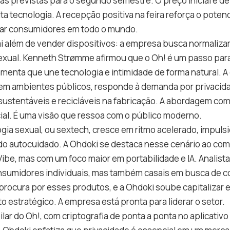
s previstas para o segundo semestre. O preço inicial é de
ta tecnologia. A recepção positiva na feira reforça o poten
tar consumidores em todo o mundo.
ai além de vender dispositivos: a empresa busca normaliza
exual. Kenneth Strømme afirmou que o Oh! é um passo para
enta que une tecnologia e intimidade de forma natural. A 
em ambientes públicos, responde à demanda por privacid
 sustentáveis e recicláveis na fabricação. A abordagem co
ial. É uma visão que ressoa com o público moderno.
gia sexual, ou sextech, cresce em ritmo acelerado, impul
 do autocuidado. A Ohdoki se destaca nesse cenário ao co
be, mas com um foco maior em portabilidade e IA. Analist
onsumidores individuais, mas também casais em busca de c
procura por esses produtos, e a Ohdoki soube capitalizar 
estratégico. A empresa está pronta para liderar o setor.
ilar do Oh!, com criptografia de ponta a ponta no aplicativ