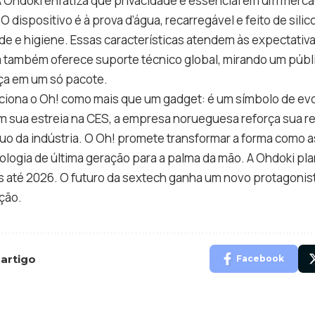
A Ohdoki enfatiza que privacidade é essencial em um merc
O dispositivo é à prova d’água, recarregável e feito de sili
ade e higiene. Essas características atendem às expectati
 também oferece suporte técnico global, mirando um públ
nça em um só pacote.
siciona o Oh! como mais que um gadget: é um símbolo de e
m sua estreia na CES, a empresa norueguesa reforça sua re
quo da indústria. O Oh! promete transformar a forma como
ologia de última geração para a palma da mão. A Ohdoki pla
 até 2026. O futuro da sextech ganha um novo protagonist
ção.
 artigo
Facebook