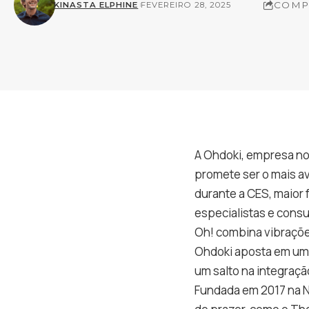
COMP
KINASTA ELPHINE
FEVEREIRO 28, 2025
A Ohdoki, empresa no
promete ser o mais av
durante a CES, maior 
especialistas e cons
Oh! combina vibrações 
Ohdoki aposta em um 
um salto na integraçã
Fundada em 2017 na N