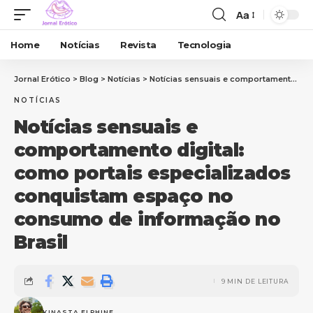
Aa
Home
Notícias
Revista
Tecnologia
Jornal Erótico
>
Blog
>
Notícias
>
Notícias sensuais e comportamento digital: como portais especializados conquistam espaço no consumo de informação no Brasil
NOTÍCIAS
Notícias sensuais e
comportamento digital:
como portais especializados
conquistam espaço no
consumo de informação no
Brasil
9 MIN DE LEITURA
KINASTA ELPHINE