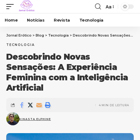
Aa
Home
Notícias
Revista
Tecnologia
Jornal Erótico
>
Blog
>
Tecnologia
>
Descobrindo Novas Sensações: A Experiência Feminina com a Inteligência Artificial
TECNOLOGIA
Descobrindo Novas
Sensações: A Experiência
Feminina com a Inteligência
Artificial
4 MIN DE LEITURA
KINASTA ELPHINE