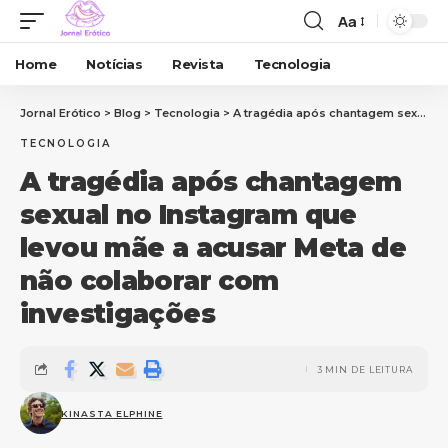
Aa
Home
Notícias
Revista
Tecnologia
Jornal Erótico
>
Blog
>
Tecnologia
>
A tragédia após chantagem sexual no Instagram que levou mãe a acusar Meta de não colaborar com investigações
TECNOLOGIA
A tragédia após chantagem
sexual no Instagram que
levou mãe a acusar Meta de
não colaborar com
investigações
3 MIN DE LEITURA
KINASTA ELPHINE