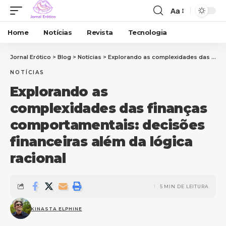
Aa
Home
Notícias
Revista
Tecnologia
Jornal Erótico
>
Blog
>
Notícias
>
Explorando as complexidades das finanças comportamentais: decisões financeiras além da lógica racional
NOTÍCIAS
Explorando as
complexidades das finanças
comportamentais: decisões
financeiras além da lógica
racional
5 MIN DE LEITURA
KINASTA ELPHINE