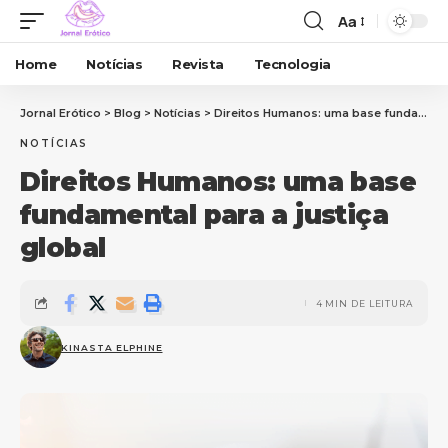
Aa
Home
Notícias
Revista
Tecnologia
Jornal Erótico
>
Blog
>
Notícias
>
Direitos Humanos: uma base fundamental para a justiça global
NOTÍCIAS
Direitos Humanos: uma base
fundamental para a justiça
global
4 MIN DE LEITURA
KINASTA ELPHINE